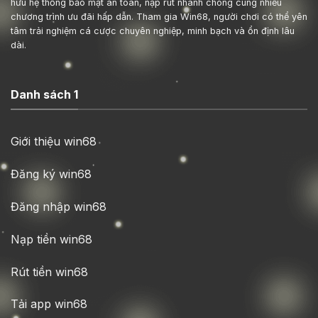
hữu hệ thống bảo mật an toàn, nạp rút nhanh chóng cùng nhiều
chương trình ưu đãi hấp dẫn. Tham gia Win68, người chơi có thể yên
tâm trải nghiệm cá cược chuyên nghiệp, minh bạch và ổn định lâu
dài.
Danh sách 1
Giới thiệu win68
Đăng ký win68
Đăng nhập win68
Nạp tiền win68
Rút tiền win68
Tải app win68