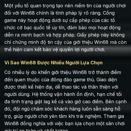
Một yếu tố quan trọng tạo nên niềm tin của người chơi
đối với Win68 chính là tính pháp lý rõ ràng. Cổng
game này hoạt động dưới sự cấp phép của các tổ
chức cờ bạc quốc tế uy tín, đảm bảo mọi hoạt động
diễn ra minh bạch và hợp pháp. Giấy phép này không
chỉ chứng minh độ tin cậy của giới thiệu Win68 mà còn
thể hiện cam kết bảo vệ quyền lợi người chơi.
Vì Sao Win68 Được Nhiều Người Lựa Chọn
Có nhiều lý do khiến giới thiệu Win68 trở thành điểm
đến quen thuộc của đông đảo game thủ. Giao diện
được thiết kế hiện đại, dễ thao tác và thân thiện với
người dùng. Hệ thống vận hành ổn định, hạn chế tối
đa tình trạng giật lag kể cả vào giờ cao điểm. Bên cạnh
đó, đội ngũ chăm sóc khách hàng luôn sẵn sàng hỗ
trợ, giúp người chơi yên tâm khi trải nghiệm. Tham gia
Win68 đồng nghĩa với việc bạn lựa chọn một sân chơi
giải trí an toàn và chất lượng.