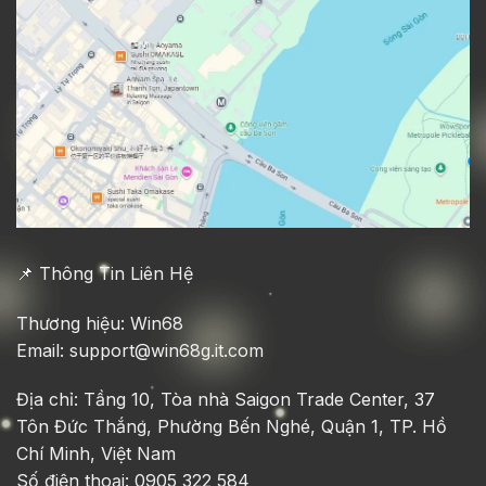
📌 Thông Tin Liên Hệ
Thương hiệu: Win68
Email:
support@win68g.it.com
Địa chỉ:
Tầng 10, Tòa nhà Saigon Trade Center, 37
Tôn Đức Thắng, Phường Bến Nghé, Quận 1, TP. Hồ
Chí Minh, Việt Nam
Số điện thoại:
0905 322 584