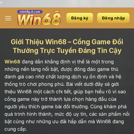
"
Bỏ
qua
nội
Đăng ký
Đăng nhập
dung
Giới Thiệu Win68 – Cổng Game Đổi
Thưởng Trực Tuyến Đáng Tin Cậy
Win68
đang dần khẳng định vị thế là một trong
những nền tảng nổi bật, được đông đảo game thủ
đánh giá cao nhờ chất lượng dịch vụ ổn định và hệ
thống trò chơi phong phú. Bài viết dưới đây sẽ giới
thiệu Win68 một cách chi tiết, giúp bạn hiểu rõ vì sao
cổng game này trở thành lựa chọn hàng đầu của
người yêu thích game bài đổi thưởng. Cùng khám phá
quá trình hình thành, mức độ uy tín, các sản phẩm nổi
bật cũng như những ưu đãi hấp dẫn mà Win68 đang
cung cấp.